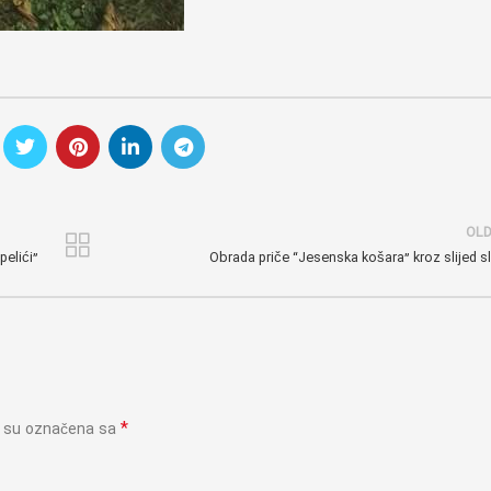
OL
pelići”
Obrada priče “Jesenska košara” kroz slijed sl
*
a su označena sa