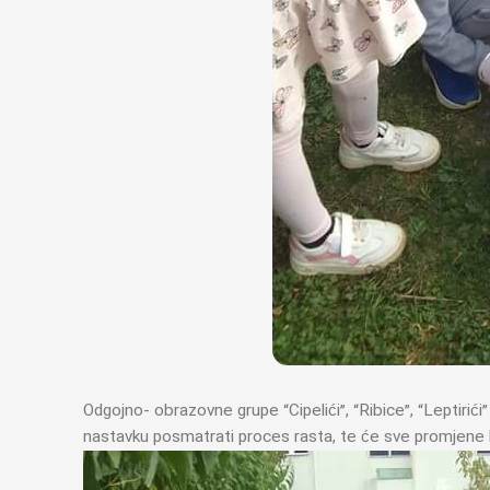
Odgojno- obrazovne grupe “Cipelići”, “Ribice”, “Leptirići
nastavku posmatrati proces rasta, te će sve promjene bi