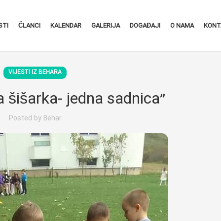
STI
ČLANCI
KALENDAR
GALERIJA
DOGAĐAJI
O NAMA
KONT
VIJESTI IZ BEHARA
a šišarka- jedna sadnica”
Posted by
Behar