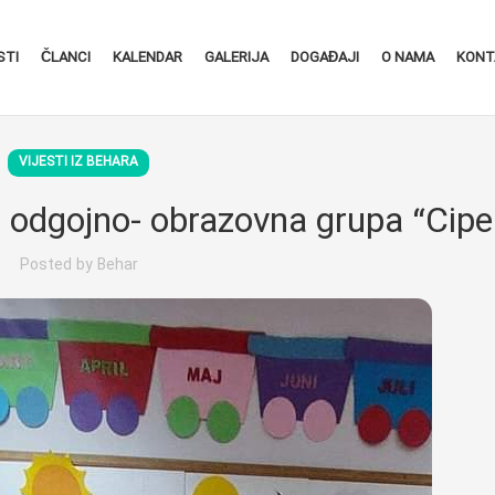
STI
ČLANCI
KALENDAR
GALERIJA
DOGAĐAJI
O NAMA
KONT
VIJESTI IZ BEHARA
, odgojno- obrazovna grupa “Cipel
Posted by
Behar