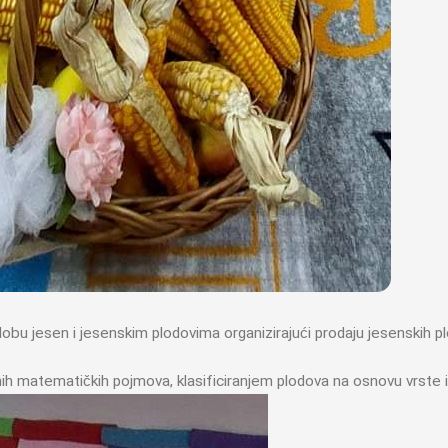
 dobu jesen i jesenskim plodovima organizirajući prodaju jesenskih p
h matematičkih pojmova, klasificiranjem plodova na osnovu vrste i