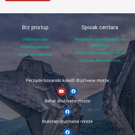
Brz pristup
Spisak centara
Odabrane slike
Perzijski-bosanski koledž sa
internatom
Kulturni kalendar
Predškolska ustanova Behar
Obrazovni kalendar
Osnovna škola Đulistan
Perzijski-bosanski koledž društvene mreže
Behar društvene mreže
Đulistan društvene mreže