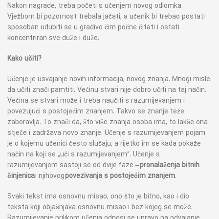
Nakon nagrade, treba početi s učenjem novog odlomka.
Vježbom bi pozornost trebala jačati, a učenik bi trebao postati
sposoban udubiti se u gradivo čim počne čitati i ostati
koncentriran sve duže i duže.
Kako učiti?
Učenje je usvajanje novih informacija, novog znanja. Mnogi misle
da učiti znači pamtiti. Većinu stvari nije dobro učiti na taj način.
Većina se stvari može i treba naučiti s razumijevanjem i
povezujući s postojećim znanjem. Takvo se znanje teže
zaboravlja. To znači da, što više znanja osoba ima, to lakše ona
stječe i zadržava novo znanje. Učenje s razumijevanjem pojam
je o kojemu učenici često slušaju, a rijetko im se kada pokaže
način na koji se „uči s razumijevanjem“. Učenje s
razumijevanjem sastoji se od dvije faze –
pronalaženja bitnih
činjenica
i njihovog
povezivanja s postojećim znanjem
.
Svaki tekst ima osnovnu misao, ono što je bitno, kao i dio
teksta koji objašnjava osnovnu misao i bez kojeg se može.
Razumijevanje prilikom učenja odnosi se upravo na odvajanje