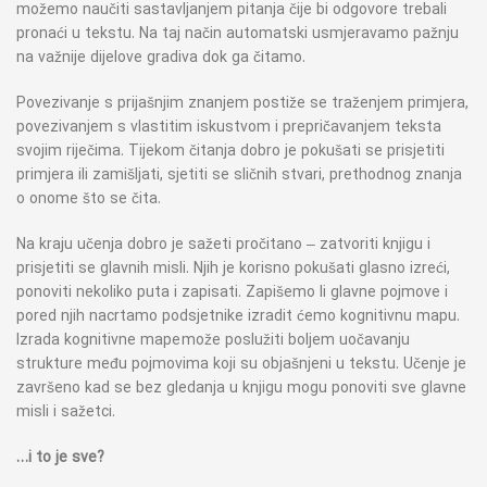
možemo naučiti sastavljanjem pitanja čije bi odgovore trebali
pronaći u tekstu. Na taj način automatski usmjeravamo pažnju
na važnije dijelove gradiva dok ga čitamo.
Povezivanje s prijašnjim znanjem postiže se traženjem primjera,
povezivanjem s vlastitim iskustvom i prepričavanjem teksta
svojim riječima. Tijekom čitanja dobro je pokušati se prisjetiti
primjera ili zamišljati, sjetiti se sličnih stvari, prethodnog znanja
o onome što se čita.
Na kraju učenja dobro je sažeti pročitano – zatvoriti knjigu i
prisjetiti se glavnih misli. Njih je korisno pokušati glasno izreći,
ponoviti nekoliko puta i zapisati. Zapišemo li glavne pojmove i
pored njih nacrtamo podsjetnike izradit ćemo kognitivnu mapu.
Izrada kognitivne mape može poslužiti boljem uočavanju
strukture među pojmovima koji su objašnjeni u tekstu. Učenje je
završeno kad se bez gledanja u knjigu mogu ponoviti sve glavne
misli i sažetci.
…i to je sve?