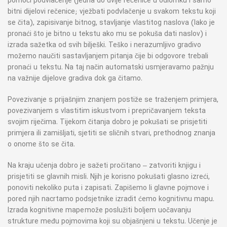
pomoći podvlačenje (jedna do dvije rečenice u odlomku i samo
bitni dijelovi rečenice; vježbati podvlačenje u svakom tekstu koji
se čita), zapisivanje bitnog, stavljanje vlastitog naslova (lako je
pronaći što je bitno u tekstu ako mu se pokuša dati naslov) i
izrada sažetka od svih bilješki. Teško i nerazumljivo gradivo
možemo naučiti sastavljanjem pitanja čije bi odgovore trebali
pronaći u tekstu. Na taj način automatski usmjeravamo pažnju
na važnije dijelove gradiva dok ga čitamo.
Povezivanje s prijašnjim znanjem postiže se traženjem primjera,
povezivanjem s vlastitim iskustvom i prepričavanjem teksta
svojim riječima. Tijekom čitanja dobro je pokušati se prisjetiti
primjera ili zamišljati, sjetiti se sličnih stvari, prethodnog znanja
o onome što se čita.
Na kraju učenja dobro je sažeti pročitano – zatvoriti knjigu i
prisjetiti se glavnih misli. Njih je korisno pokušati glasno izreći,
ponoviti nekoliko puta i zapisati. Zapišemo li glavne pojmove i
pored njih nacrtamo podsjetnike izradit ćemo kognitivnu mapu.
Izrada kognitivne mape može poslužiti boljem uočavanju
strukture među pojmovima koji su objašnjeni u tekstu. Učenje je