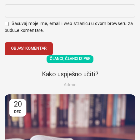
Sačuvaj moje ime, email i web stranicu u ovom browseru za
buduće komentare.
,
ČLANCI
ČLANCI IZ PBK
Kako uspješno učiti?
Admin
20
DEC