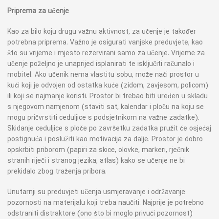
Priprema za učenje
Kao za bilo koju drugu važnu aktivnost, za učenje je također
potrebna priprema. Važno je osigurati vanjske preduvjete, kao
što su vrijeme i mjesto rezervirani samo za učenje. Vrijeme za
učenje poželjno je unaprijed isplanirati te isključiti računalo i
mobitel. Ako učenik nema vlastitu sobu, može naći prostor u
kući koji je odvojen od ostatka kuće (zidom, zavjesom, policom)
ili koji se najmanje koristi. Prostor bi trebao biti uređen u skladu
s njegovom namjenom (staviti sat, kalendar i ploču na koju se
mogu pričvrstiti ceduljice s podsjetnikom na važne zadatke).
Skidanje ceduljice s ploče po završetku zadatka pružit će osjećaj
postignuća i poslužiti kao motivacija za dalje. Prostor je dobro
opskrbiti priborom (papiri za skice, olovke, markeri, rječnik
stranih riječi i stranog jezika, atlas) kako se učenje ne bi
prekidalo zbog traženja pribora.
Unutarnji su preduvjeti učenja usmjeravanje i održavanje
pozornosti na materijalu koji treba naučiti. Najprije je potrebno
odstraniti distraktore (ono što bi moglo privući pozornost)