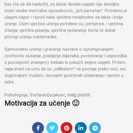
Kao što se da naslutiti, za dobar školski uspjeh nije dovoljno
imati visoke mentalne sposobnosti; „biti pametan“. Potrebno je
ulagati napor i razviti neke vještine neophodne za lakše i bolje
učenje. Osim vještine učenja potrebne su, primjerice, i vještina
čitanja, vještina pisanja, vještina rješavanja testa te dobar
pristup učenju matematike.
Samostalno učenje i praćenje nastave s razumijevanjem
(svrhovito slušanje, pravljenje bilježaka, povezivanje i usporedba
s postojećim znanjem) trebalo bi polučiti željeni uspjeh. Pritom
valja imati na umu da se „odlikašem“ ne postaje preko noći, već
dugotrajnim trudom, razvojem pozitivnih očekivanja i vjerom u
sebe.
, mag.psych.
Psihologinja: Stefanie Đuraković
Motivacija za učenje 🙂