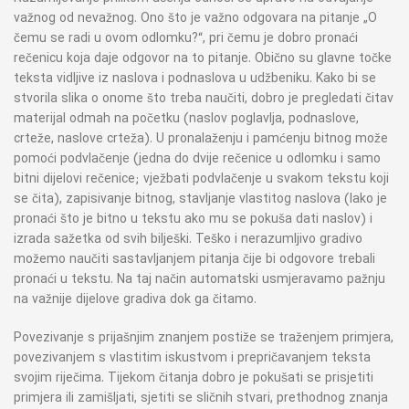
važnog od nevažnog. Ono što je važno odgovara na pitanje „O
čemu se radi u ovom odlomku?“, pri čemu je dobro pronaći
rečenicu koja daje odgovor na to pitanje. Obično su glavne točke
teksta vidljive iz naslova i podnaslova u udžbeniku. Kako bi se
stvorila slika o onome što treba naučiti, dobro je pregledati čitav
materijal odmah na početku (naslov poglavlja, podnaslove,
crteže, naslove crteža). U pronalaženju i pamćenju bitnog može
pomoći podvlačenje (jedna do dvije rečenice u odlomku i samo
bitni dijelovi rečenice; vježbati podvlačenje u svakom tekstu koji
se čita), zapisivanje bitnog, stavljanje vlastitog naslova (lako je
pronaći što je bitno u tekstu ako mu se pokuša dati naslov) i
izrada sažetka od svih bilješki. Teško i nerazumljivo gradivo
možemo naučiti sastavljanjem pitanja čije bi odgovore trebali
pronaći u tekstu. Na taj način automatski usmjeravamo pažnju
na važnije dijelove gradiva dok ga čitamo.
Povezivanje s prijašnjim znanjem postiže se traženjem primjera,
povezivanjem s vlastitim iskustvom i prepričavanjem teksta
svojim riječima. Tijekom čitanja dobro je pokušati se prisjetiti
primjera ili zamišljati, sjetiti se sličnih stvari, prethodnog znanja