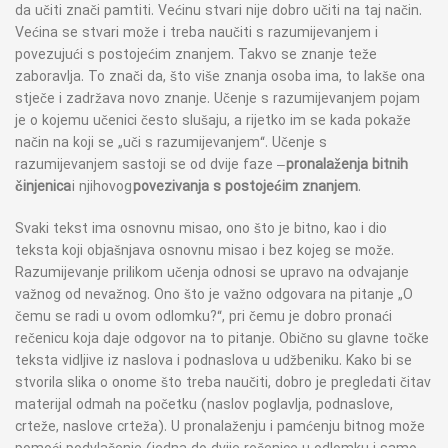
da učiti znači pamtiti. Većinu stvari nije dobro učiti na taj način.
Većina se stvari može i treba naučiti s razumijevanjem i
povezujući s postojećim znanjem. Takvo se znanje teže
zaboravlja. To znači da, što više znanja osoba ima, to lakše ona
stječe i zadržava novo znanje. Učenje s razumijevanjem pojam
je o kojemu učenici često slušaju, a rijetko im se kada pokaže
način na koji se „uči s razumijevanjem“. Učenje s
razumijevanjem sastoji se od dvije faze –
pronalaženja bitnih
činjenica
i njihovog
povezivanja s postojećim znanjem
.
Svaki tekst ima osnovnu misao, ono što je bitno, kao i dio
teksta koji objašnjava osnovnu misao i bez kojeg se može.
Razumijevanje prilikom učenja odnosi se upravo na odvajanje
važnog od nevažnog. Ono što je važno odgovara na pitanje „O
čemu se radi u ovom odlomku?“, pri čemu je dobro pronaći
rečenicu koja daje odgovor na to pitanje. Obično su glavne točke
teksta vidljive iz naslova i podnaslova u udžbeniku. Kako bi se
stvorila slika o onome što treba naučiti, dobro je pregledati čitav
materijal odmah na početku (naslov poglavlja, podnaslove,
crteže, naslove crteža). U pronalaženju i pamćenju bitnog može