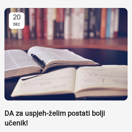
20
DEC
DA za uspjeh-želim postati bolji
učenik!