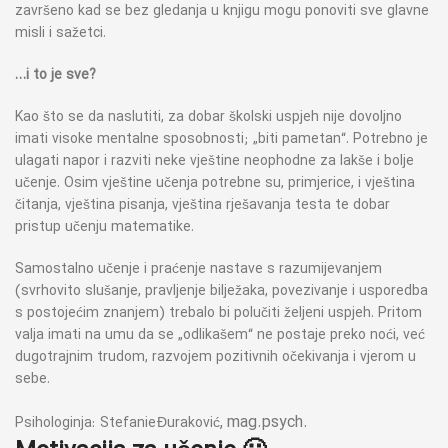
završeno kad se bez gledanja u knjigu mogu ponoviti sve glavne
misli i sažetci.
…i to je sve?
Kao što se da naslutiti, za dobar školski uspjeh nije dovoljno
imati visoke mentalne sposobnosti; „biti pametan“. Potrebno je
ulagati napor i razviti neke vještine neophodne za lakše i bolje
učenje. Osim vještine učenja potrebne su, primjerice, i vještina
čitanja, vještina pisanja, vještina rješavanja testa te dobar
pristup učenju matematike.
Samostalno učenje i praćenje nastave s razumijevanjem
(svrhovito slušanje, pravljenje bilježaka, povezivanje i usporedba
s postojećim znanjem) trebalo bi polučiti željeni uspjeh. Pritom
valja imati na umu da se „odlikašem“ ne postaje preko noći, već
dugotrajnim trudom, razvojem pozitivnih očekivanja i vjerom u
sebe.
, mag.psych.
Psihologinja: Stefanie Đuraković