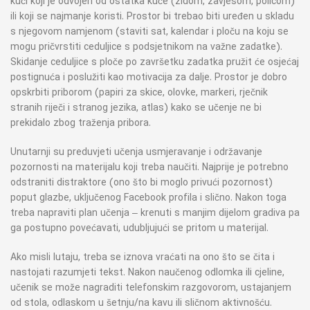
kući koji je odvojen od ostatka kuće (zidom, zavjesom, policom)
ili koji se najmanje koristi. Prostor bi trebao biti uređen u skladu
s njegovom namjenom (staviti sat, kalendar i ploču na koju se
mogu pričvrstiti ceduljice s podsjetnikom na važne zadatke).
Skidanje ceduljice s ploče po završetku zadatka pružit će osjećaj
postignuća i poslužiti kao motivacija za dalje. Prostor je dobro
opskrbiti priborom (papiri za skice, olovke, markeri, rječnik
stranih riječi i stranog jezika, atlas) kako se učenje ne bi
prekidalo zbog traženja pribora.
Unutarnji su preduvjeti učenja usmjeravanje i održavanje
pozornosti na materijalu koji treba naučiti. Najprije je potrebno
odstraniti distraktore (ono što bi moglo privući pozornost)
poput glazbe, uključenog Facebook profila i slično. Nakon toga
treba napraviti plan učenja – krenuti s manjim dijelom gradiva pa
ga postupno povećavati, udubljujući se pritom u materijal.
Ako misli lutaju, treba se iznova vraćati na ono što se čita i
nastojati razumjeti tekst. Nakon naučenog odlomka ili cjeline,
učenik se može nagraditi telefonskim razgovorom, ustajanjem
od stola, odlaskom u šetnju/na kavu ili sličnom aktivnošću.