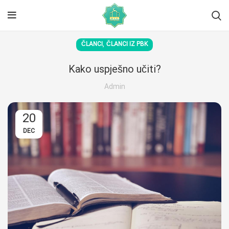
,
ČLANCI
ČLANCI IZ PBK
Kako uspješno učiti?
Admin
20
DEC