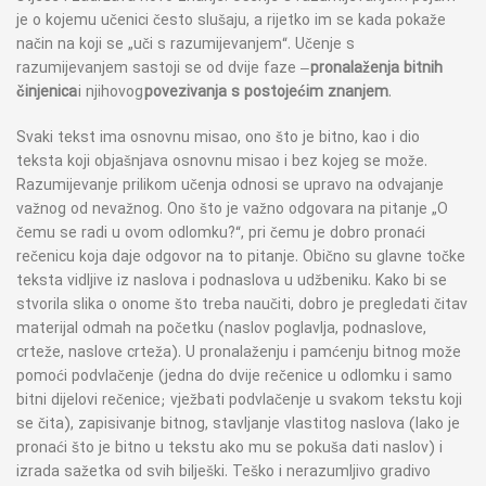
je o kojemu učenici često slušaju, a rijetko im se kada pokaže
način na koji se „uči s razumijevanjem“. Učenje s
razumijevanjem sastoji se od dvije faze –
pronalaženja bitnih
činjenica
i njihovog
povezivanja s postojećim znanjem
.
Svaki tekst ima osnovnu misao, ono što je bitno, kao i dio
teksta koji objašnjava osnovnu misao i bez kojeg se može.
Razumijevanje prilikom učenja odnosi se upravo na odvajanje
važnog od nevažnog. Ono što je važno odgovara na pitanje „O
čemu se radi u ovom odlomku?“, pri čemu je dobro pronaći
rečenicu koja daje odgovor na to pitanje. Obično su glavne točke
teksta vidljive iz naslova i podnaslova u udžbeniku. Kako bi se
stvorila slika o onome što treba naučiti, dobro je pregledati čitav
materijal odmah na početku (naslov poglavlja, podnaslove,
crteže, naslove crteža). U pronalaženju i pamćenju bitnog može
pomoći podvlačenje (jedna do dvije rečenice u odlomku i samo
bitni dijelovi rečenice; vježbati podvlačenje u svakom tekstu koji
se čita), zapisivanje bitnog, stavljanje vlastitog naslova (lako je
pronaći što je bitno u tekstu ako mu se pokuša dati naslov) i
izrada sažetka od svih bilješki. Teško i nerazumljivo gradivo