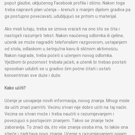
poput glazbe, uključenog Facebook profila i slično. Nakon toga
treba napraviti plan učenja – krenuti s manjim dijelom gradiva pa
ga postupno povećavati, udubljujući se pritom u materijal.
Ako misli lutaju, treba se iznova vraćati na ono što se čita i
nastojati razumjeti tekst. Nakon naučenog odlomka ili cjeline,
učenik se može nagraditi telefonskim razgovorom, ustajanjem
od stola, odlaskom u šetnju/na kavu ili sličnom aktivnošću.
Nakon nagrade, treba početi s učenjem novog odlomka.
Vježbom bi pozornost trebala jačati, a učenik bi trebao postati
sposoban udubiti se u gradivo čim počne čitati i ostati
koncentriran sve duže i duže.
Kako učiti?
Učenje je usvajanje novih informacija, novog znanja. Mnogi misle
da učiti znači pamtiti. Većinu stvari nije dobro učiti na taj način.
Većina se stvari može i treba naučiti s razumijevanjem i
povezujući s postojećim znanjem. Takvo se znanje teže
zaboravlja. To znači da, što više znanja osoba ima, to lakše ona
stječe i zadržava novo znanje. Učenje s razumijevanjem pojam