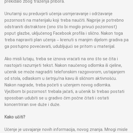
prekidalo zbog traženja pribora.
Unutarnji su preduvjeti učenja usmjeravanje i održavanje
pozornosti na materijalu koji treba naučiti. Najprije je potrebno
odstraniti distraktore (ono što bi moglo privući pozornost)
poput glazbe, uključenog Facebook profila i slično. Nakon toga
treba napraviti plan učenja – krenuti s manjim dijelom gradiva pa
ga postupno povećavati, udubljujući se pritom u materijal.
Ako misli lutaju, treba se iznova vraćati na ono što se čita i
nastojati razumjeti tekst. Nakon naučenog odlomka ili cjeline,
učenik se može nagraditi telefonskim razgovorom, ustajanjem
od stola, odlaskom u šetnju/na kavu ili sličnom aktivnošću.
Nakon nagrade, treba početi s učenjem novog odlomka.
Vježbom bi pozornost trebala jačati, a učenik bi trebao postati
sposoban udubiti se u gradivo čim počne čitati i ostati
koncentriran sve duže i duže.
Kako učiti?
Učenje je usvajanje novih informacija, novog znanja. Mnogi misle