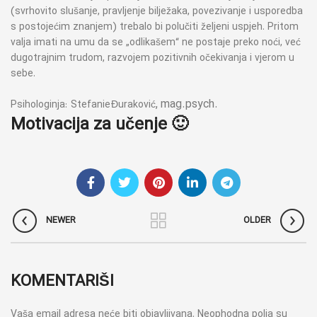
(svrhovito slušanje, pravljenje bilježaka, povezivanje i usporedba
s postojećim znanjem) trebalo bi polučiti željeni uspjeh. Pritom
valja imati na umu da se „odlikašem“ ne postaje preko noći, već
dugotrajnim trudom, razvojem pozitivnih očekivanja i vjerom u
sebe.
, mag.psych.
Psihologinja: Stefanie Đuraković
Motivacija za učenje 🙂
NEWER
OLDER
KOMENTARIŠI
Vaša email adresa neće biti objavljivana.
Neophodna polja su