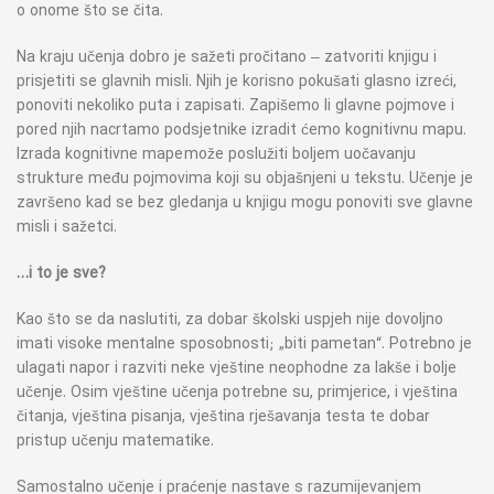
o onome što se čita.
Na kraju učenja dobro je sažeti pročitano – zatvoriti knjigu i
prisjetiti se glavnih misli. Njih je korisno pokušati glasno izreći,
ponoviti nekoliko puta i zapisati. Zapišemo li glavne pojmove i
pored njih nacrtamo podsjetnike izradit ćemo kognitivnu mapu.
Izrada kognitivne mape može poslužiti boljem uočavanju
strukture među pojmovima koji su objašnjeni u tekstu. Učenje je
završeno kad se bez gledanja u knjigu mogu ponoviti sve glavne
misli i sažetci.
…i to je sve?
Kao što se da naslutiti, za dobar školski uspjeh nije dovoljno
imati visoke mentalne sposobnosti; „biti pametan“. Potrebno je
ulagati napor i razviti neke vještine neophodne za lakše i bolje
učenje. Osim vještine učenja potrebne su, primjerice, i vještina
čitanja, vještina pisanja, vještina rješavanja testa te dobar
pristup učenju matematike.
Samostalno učenje i praćenje nastave s razumijevanjem