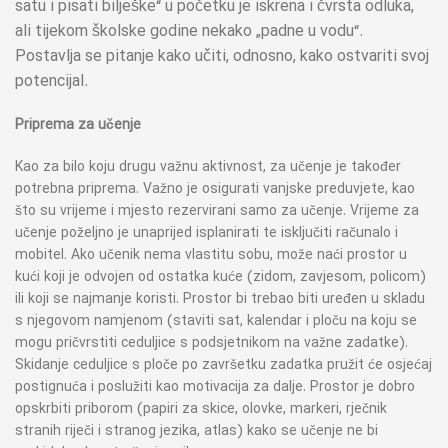
satu i pisati bilješke“ u početku je iskrena i čvrsta odluka,
ali tijekom školske godine nekako „padne u vodu“.
Postavlja se pitanje kako učiti, odnosno, kako ostvariti svoj
potencijal.
Priprema za učenje
Kao za bilo koju drugu važnu aktivnost, za učenje je također
potrebna priprema. Važno je osigurati vanjske preduvjete, kao
što su vrijeme i mjesto rezervirani samo za učenje. Vrijeme za
učenje poželjno je unaprijed isplanirati te isključiti računalo i
mobitel. Ako učenik nema vlastitu sobu, može naći prostor u
kući koji je odvojen od ostatka kuće (zidom, zavjesom, policom)
ili koji se najmanje koristi. Prostor bi trebao biti uređen u skladu
s njegovom namjenom (staviti sat, kalendar i ploču na koju se
mogu pričvrstiti ceduljice s podsjetnikom na važne zadatke).
Skidanje ceduljice s ploče po završetku zadatka pružit će osjećaj
postignuća i poslužiti kao motivacija za dalje. Prostor je dobro
opskrbiti priborom (papiri za skice, olovke, markeri, rječnik
stranih riječi i stranog jezika, atlas) kako se učenje ne bi