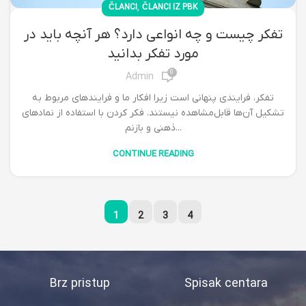
,
ČLANCI
ČLANCI IZ PBK
تفکر چیست و چه انواعی دارد؟ هر آنچه باید در
مورد تفکر بدانید
0
Admin
تفکر، فرایندی پنهانی است زیرا افکار ما و فرایندهای مربوط به
تشکیل آن‌ها قابل‌مشاهده نیستند. فکر کردن با استفاده از نمادهای
ذهنی و بازنم...
CONTINUE READING
1
2
3
4
Brz pristup
Spisak centara