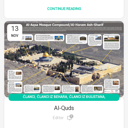
CONTINUE READING
13
NOV
,
,
,
ČLANCI
ČLANCI IZ BEHARA
ČLANCI IZ ĐULISTANA
,
ČLANCI IZ PBK
دسته بندی نشده
Al-Quds
0
Editor