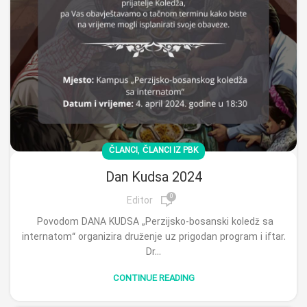
,
ČLANCI
ČLANCI IZ PBK
Dan Kudsa 2024
0
Editor
Povodom DANA KUDSA „Perzijsko-bosanski koledž sa
internatom“ organizira druženje uz prigodan program i iftar.
Dr...
CONTINUE READING