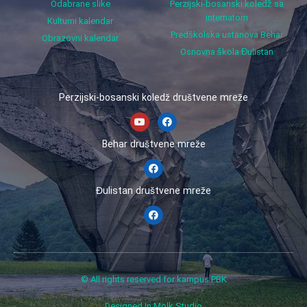
Odabrane slike
Perzijski-bosanski koledž sa
internatom
Kulturni kalendar
Predškolska ustanova Behar
Obrazovni kalendar
Osnovna škola Đulistan
Perzijski-bosanski koledž društvene mreže
Behar društvene mreže
Đulistan društvene mreže
© All rights reserved for kampus PBK
Designed In Molk Studio