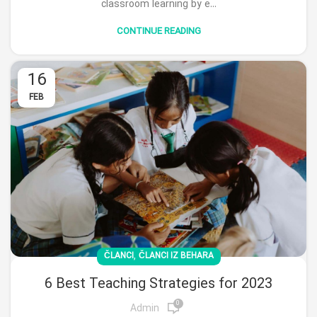
classroom learning by e...
CONTINUE READING
16
FEB
,
ČLANCI
ČLANCI IZ BEHARA
6 Best Teaching Strategies for 2023
0
Admin