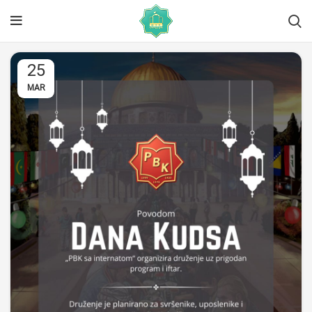
25
MAR