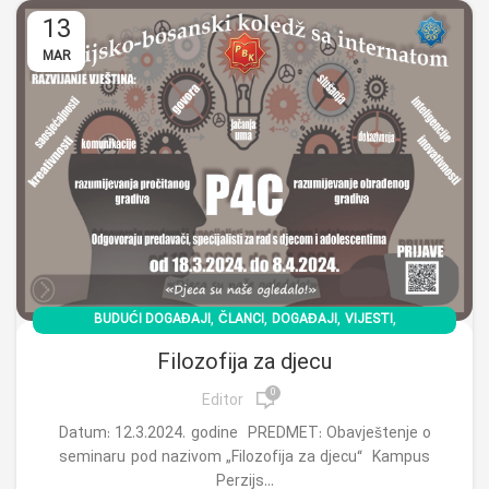
13
MAR
,
,
,
,
BUDUĆI DOGAĐAJI
ČLANCI
DOGAĐAJI
VIJESTI
دسته بندی نشده
Filozofija za djecu
0
Editor
Datum: 12.3.2024. godine PREDMET: Obavještenje o
seminaru pod nazivom „Filozofija za djecu“ Kampus
Perzijs...