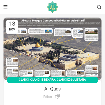
13
NOV
,
,
,
ČLANCI
ČLANCI IZ BEHARA
ČLANCI IZ ĐULISTANA
,
ČLANCI IZ PBK
دسته بندی نشده
Al-Quds
0
Editor