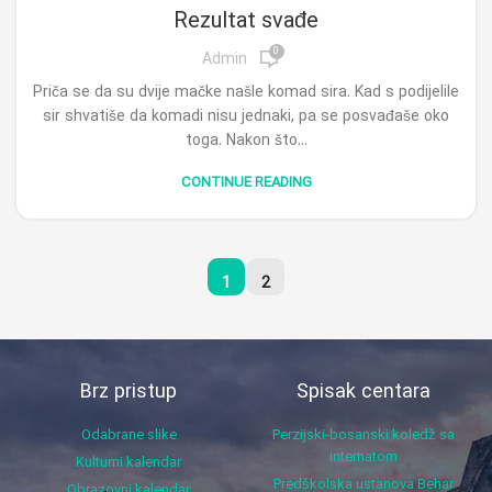
Rezultat svađe
0
Admin
Priča se da su dvije mačke našle komad sira. Kad s podijelile
sir shvatiše da komadi nisu jednaki, pa se posvađaše oko
toga. Nakon što...
CONTINUE READING
1
2
Brz pristup
Spisak centara
Odabrane slike
Perzijski-bosanski koledž sa
internatom
Kulturni kalendar
Predškolska ustanova Behar
Obrazovni kalendar