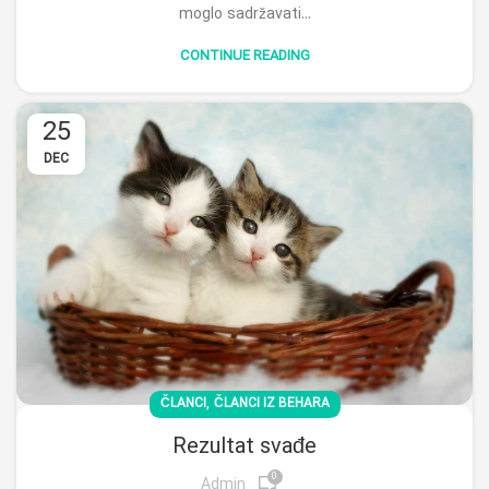
moglo sadržavati...
CONTINUE READING
25
DEC
,
ČLANCI
ČLANCI IZ BEHARA
Rezultat svađe
0
Admin