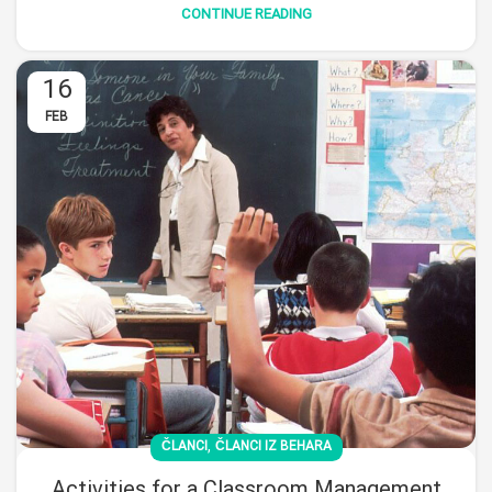
CONTINUE READING
16
FEB
,
ČLANCI
ČLANCI IZ BEHARA
Activities for a Classroom Management