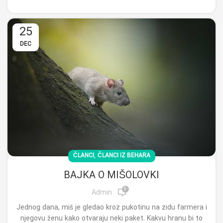
25
DEC
,
ČLANCI
ČLANCI IZ BEHARA
BAJKA O MIŠOLOVKI
0
Admin
Jednog dana, miš je gledao kroz pukotinu na zidu farmera i
njegovu ženu kako otvaraju neki paket. Kakvu hranu bi to