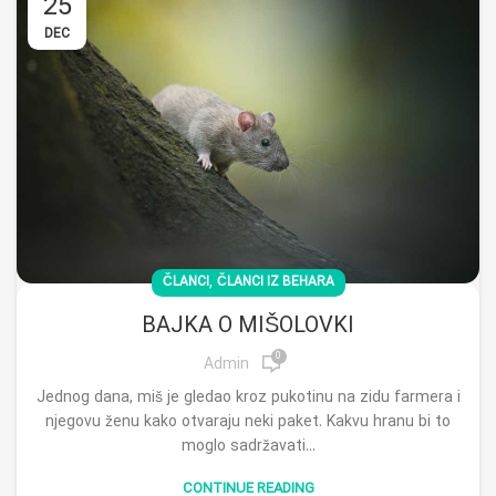
25
DEC
,
ČLANCI
ČLANCI IZ BEHARA
BAJKA O MIŠOLOVKI
0
Admin
Jednog dana, miš je gledao kroz pukotinu na zidu farmera i
njegovu ženu kako otvaraju neki paket. Kakvu hranu bi to
moglo sadržavati...
CONTINUE READING