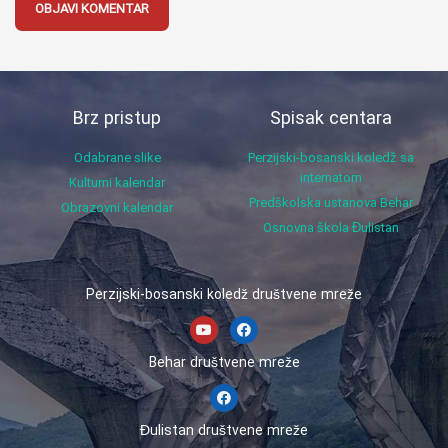
Brz pristup
Spisak centara
Odabrane slike
Perzijski-bosanski koledž sa
internatom
Kulturni kalendar
Predškolska ustanova Behar
Obrazovni kalendar
Osnovna škola Đulistan
Perzijski-bosanski koledž društvene mreže
Behar društvene mreže
Đulistan društvene mreže