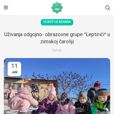
VIJESTI IZ BEHARA
Uživanja odgojno- obrazovne grupe “Leptirići” u
zimskoj čaroliji
Behar
11
JAN