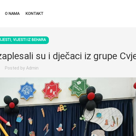
O NAMA
KONTAKT
,
IJESTI
VIJESTI IZ BEHARA
aplesali su i dječaci iz grupe Cvje
Posted by
Admin