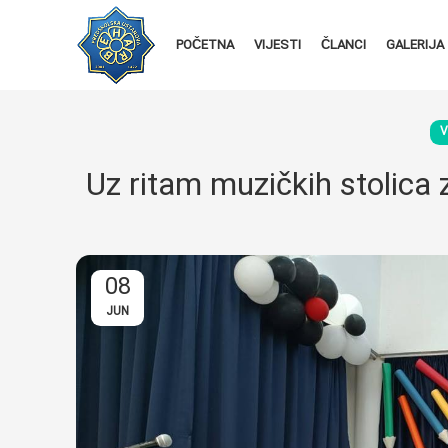
POČETNA
VIJESTI
ČLANCI
GALERIJA
V
Uz ritam muzičkih stolica z
08
JUN