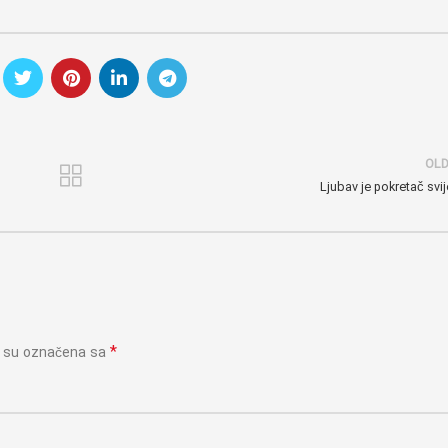
OL
Ljubav je pokretač svij
*
a su označena sa