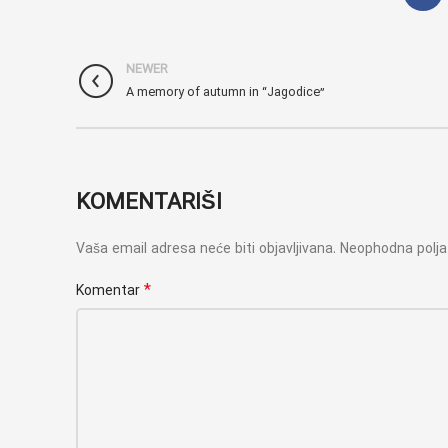
NEWER
A memory of autumn in “Jagodice”
KOMENTARIŠI
Vaša email adresa neće biti objavljivana.
Neophodna polj
*
Komentar