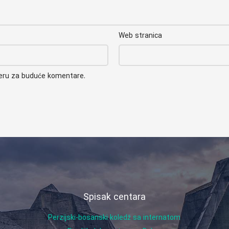
Web stranica
seru za buduće komentare.
Spisak centara
Perzijski-bosanski koledž sa internatom