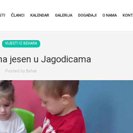
STI
ČLANCI
KALENDAR
GALERIJA
DOGAĐAJI
O NAMA
KONT
VIJESTI IZ BEHARA
a jesen u Jagodicama
Posted by
Behar