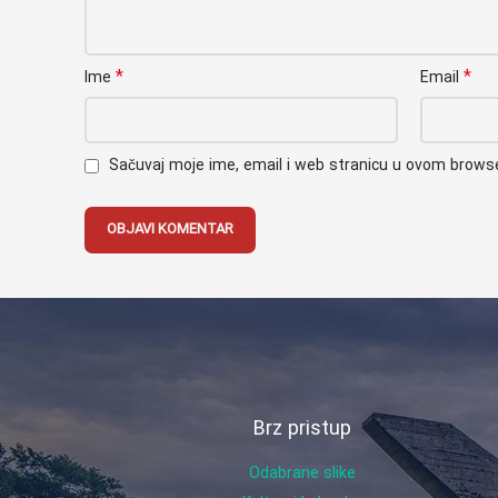
*
*
Ime
Email
Sačuvaj moje ime, email i web stranicu u ovom brow
Brz pristup
Odabrane slike