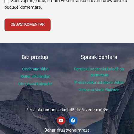
Sačuvaj moje ime, email i web stranicu u ovom browseru za
buduće komentare.
Brz pristup
Spisak centara
Odabrane slike
Perzijski-bosanski koledž sa
internatom
Kulturni kalendar
Predškolska ustanova Behar
Obrazovni kalendar
Osnovna škola Đulistan
Perzijski-bosanski koledž društvene mreže
Behar društvene mreže