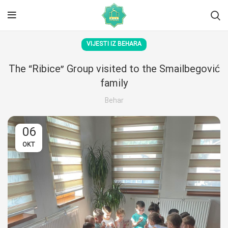
VIJESTI IZ BEHARA
The “Ribice” Group visited to the Smailbegović
family
Behar
06
OKT