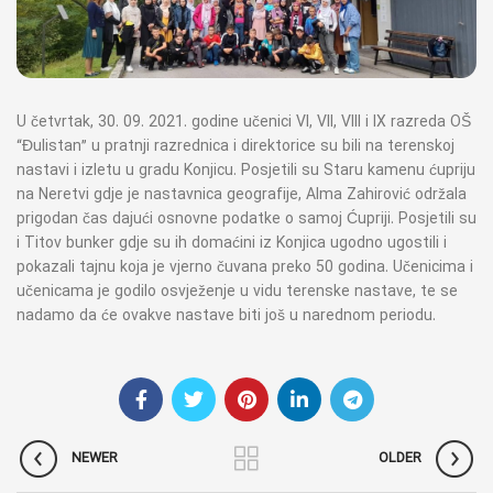
U četvrtak, 30. 09. 2021. godine učenici VI, VII, VIII i IX razreda OŠ
“Đulistan” u pratnji razrednica i direktorice su bili na terenskoj
nastavi i izletu u gradu Konjicu. Posjetili su Staru kamenu ćupriju
na Neretvi gdje je nastavnica geografije, Alma Zahirović održala
prigodan čas dajući osnovne podatke o samoj Ćupriji. Posjetili su
i Titov bunker gdje su ih domaćini iz Konjica ugodno ugostili i
pokazali tajnu koja je vjerno čuvana preko 50 godina. Učenicima i
učenicama je godilo osvježenje u vidu terenske nastave, te se
nadamo da će ovakve nastave biti još u narednom periodu.
NEWER
OLDER