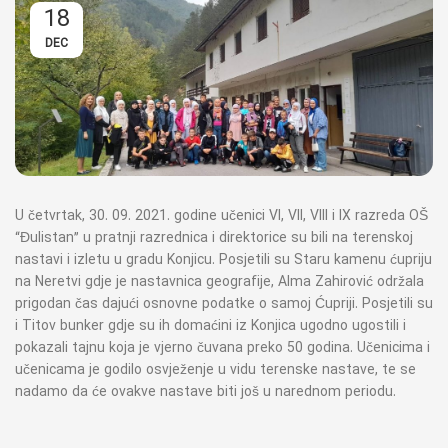
18
DEC
U četvrtak, 30. 09. 2021. godine učenici VI, VII, VIII i IX razreda OŠ
“Đulistan” u pratnji razrednica i direktorice su bili na terenskoj
nastavi i izletu u gradu Konjicu. Posjetili su Staru kamenu ćupriju
na Neretvi gdje je nastavnica geografije, Alma Zahirović održala
prigodan čas dajući osnovne podatke o samoj Ćupriji. Posjetili su
i Titov bunker gdje su ih domaćini iz Konjica ugodno ugostili i
pokazali tajnu koja je vjerno čuvana preko 50 godina. Učenicima i
učenicama je godilo osvježenje u vidu terenske nastave, te se
nadamo da će ovakve nastave biti još u narednom periodu.