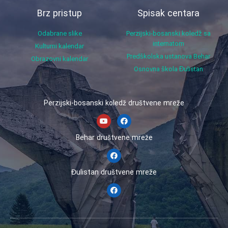
Brz pristup
Spisak centara
Odabrane slike
Perzijski-bosanski koledž sa
internatom
Kulturni kalendar
Predškolska ustanova Behar
Obrazovni kalendar
Osnovna škola Đulistan
Perzijski-bosanski koledž društvene mreže
Behar društvene mreže
Đulistan društvene mreže