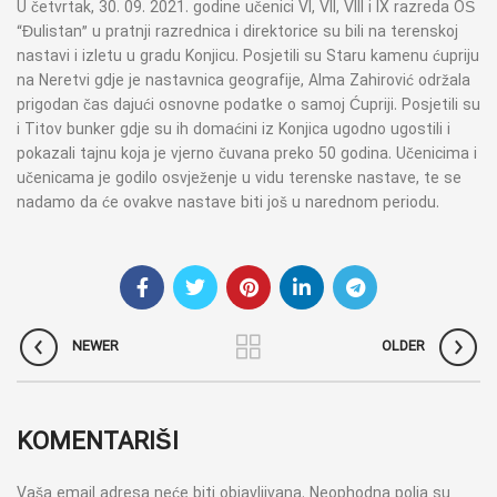
U četvrtak, 30. 09. 2021. godine učenici VI, VII, VIII i IX razreda OŠ
“Đulistan” u pratnji razrednica i direktorice su bili na terenskoj
nastavi i izletu u gradu Konjicu. Posjetili su Staru kamenu ćupriju
na Neretvi gdje je nastavnica geografije, Alma Zahirović održala
prigodan čas dajući osnovne podatke o samoj Ćupriji. Posjetili su
i Titov bunker gdje su ih domaćini iz Konjica ugodno ugostili i
pokazali tajnu koja je vjerno čuvana preko 50 godina. Učenicima i
učenicama je godilo osvježenje u vidu terenske nastave, te se
nadamo da će ovakve nastave biti još u narednom periodu.
NEWER
OLDER
KOMENTARIŠI
Vaša email adresa neće biti objavljivana.
Neophodna polja su