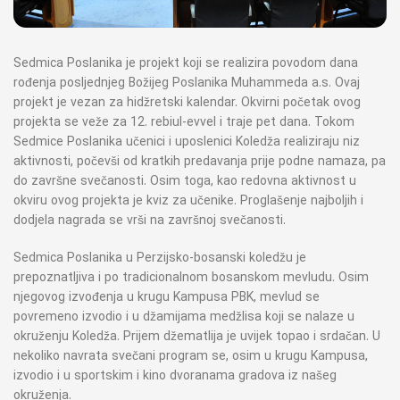
Sedmica Poslanika je projekt koji se realizira povodom dana
rođenja posljednjeg Božijeg Poslanika Muhammeda a.s. Ovaj
projekt je vezan za hidžretski kalendar. Okvirni početak ovog
projekta se veže za 12. rebiul-evvel i traje pet dana. Tokom
Sedmice Poslanika učenici i uposlenici Koledža realiziraju niz
aktivnosti, počevši od kratkih predavanja prije podne namaza, pa
do završne svečanosti. Osim toga, kao redovna aktivnost u
okviru ovog projekta je kviz za učenike. Proglašenje najboljih i
dodjela nagrada se vrši na završnoj svečanosti.
Sedmica Poslanika u Perzijsko-bosanski koledžu je
prepoznatljiva i po tradicionalnom bosanskom mevludu. Osim
njegovog izvođenja u krugu Kampusa PBK, mevlud se
povremeno izvodio i u džamijama medžlisa koji se nalaze u
okruženju Koledža. Prijem džematlija je uvijek topao i srdačan. U
nekoliko navrata svečani program se, osim u krugu Kampusa,
izvodio i u sportskim i kino dvoranama gradova iz našeg
okruženja.