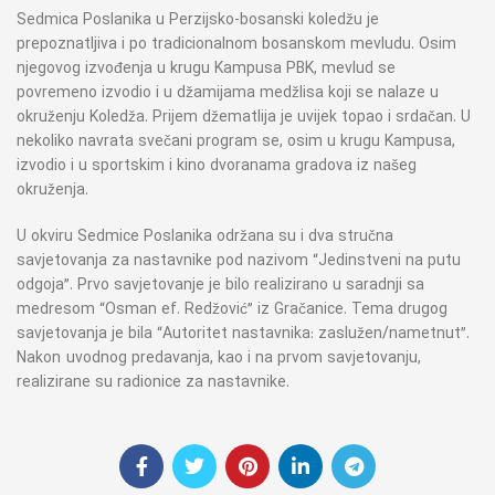
Sedmica Poslanika u Perzijsko-bosanski koledžu je
prepoznatljiva i po tradicionalnom bosanskom mevludu. Osim
njegovog izvođenja u krugu Kampusa PBK, mevlud se
povremeno izvodio i u džamijama medžlisa koji se nalaze u
okruženju Koledža. Prijem džematlija je uvijek topao i srdačan. U
nekoliko navrata svečani program se, osim u krugu Kampusa,
izvodio i u sportskim i kino dvoranama gradova iz našeg
okruženja.
U okviru Sedmice Poslanika održana su i dva stručna
savjetovanja za nastavnike pod nazivom “Jedinstveni na putu
odgoja”. Prvo savjetovanje je bilo realizirano u saradnji sa
medresom “Osman ef. Redžović” iz Gračanice. Tema drugog
savjetovanja je bila “Autoritet nastavnika: zaslužen/nametnut”.
Nakon uvodnog predavanja, kao i na prvom savjetovanju,
realizirane su radionice za nastavnike.