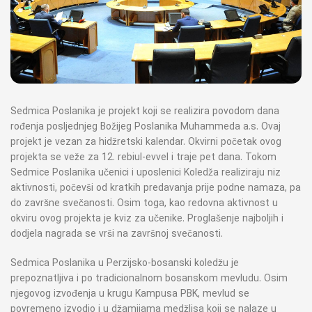
Sedmica Poslanika je projekt koji se realizira povodom dana
rođenja posljednjeg Božijeg Poslanika Muhammeda a.s. Ovaj
projekt je vezan za hidžretski kalendar. Okvirni početak ovog
projekta se veže za 12. rebiul-evvel i traje pet dana. Tokom
Sedmice Poslanika učenici i uposlenici Koledža realiziraju niz
aktivnosti, počevši od kratkih predavanja prije podne namaza, pa
do završne svečanosti. Osim toga, kao redovna aktivnost u
okviru ovog projekta je kviz za učenike. Proglašenje najboljih i
dodjela nagrada se vrši na završnoj svečanosti.
Sedmica Poslanika u Perzijsko-bosanski koledžu je
prepoznatljiva i po tradicionalnom bosanskom mevludu. Osim
njegovog izvođenja u krugu Kampusa PBK, mevlud se
povremeno izvodio i u džamijama medžlisa koji se nalaze u