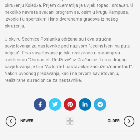
okruženju Koledža. Prijem džematlija je uvijek topao i srdačan. U
nekoliko navrata svečani program se, osim u krugu Kampusa,
izvodio i u sportskim i kino dvoranama gradova iz našeg
okruženja.
U okviru Sedmice Poslanika održana su i dva stručna
savjetovanja za nastavnike pod nazivom “Jedinstveni na putu
odgoja”. Prvo savjetovanje je bilo realizirano u saradnji sa
medresom “Osman ef. Redžović” iz Gračanice. Tema drugog
savjetovanja je bila “Autoritet nastavnika: zaslužen/nametnut”.
Nakon uvodnog predavanja, kao i na prvom savjetovanju,
realizirane su radionice za nastavnike.
NEWER
OLDER