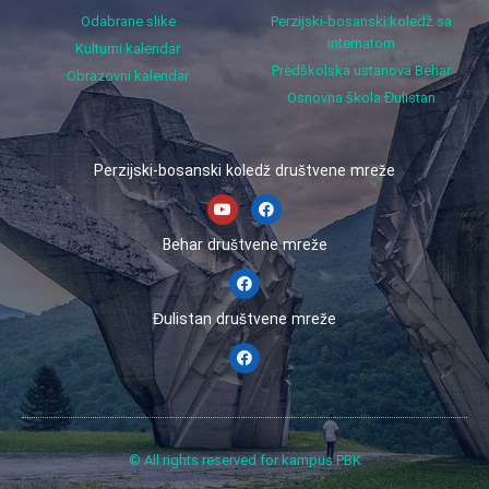
Odabrane slike
Perzijski-bosanski koledž sa
internatom
Kulturni kalendar
Predškolska ustanova Behar
Obrazovni kalendar
Osnovna škola Đulistan
Perzijski-bosanski koledž društvene mreže
Behar društvene mreže
Đulistan društvene mreže
© All rights reserved for kampus PBK