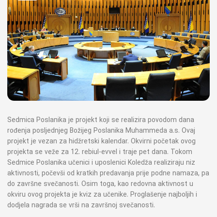
Sedmica Poslanika je projekt koji se realizira povodom dana
rođenja posljednjeg Božijeg Poslanika Muhammeda a.s. Ovaj
projekt je vezan za hidžretski kalendar. Okvirni početak ovog
projekta se veže za 12. rebiul-evvel i traje pet dana. Tokom
Sedmice Poslanika učenici i uposlenici Koledža realiziraju niz
aktivnosti, počevši od kratkih predavanja prije podne namaza, pa
do završne svečanosti. Osim toga, kao redovna aktivnost u
okviru ovog projekta je kviz za učenike. Proglašenje najboljih i
dodjela nagrada se vrši na završnoj svečanosti.