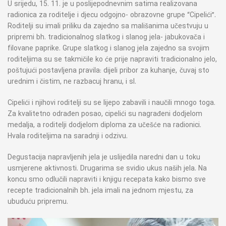
U srijedu, 15. 11. je u poslijepodnevnim satima realizovana
radionica za roditelje i djecu odgojno- obrazovne grupe “Cipelići”.
Roditelji su imali priliku da zajedno sa mališanima učestvuju u
pripremi bh. tradicionalnog slatkog i slanog jela- jabukovača i
filovane paprike. Grupe slatkog i slanog jela zajedno sa svojim
roditeljima su se takmičile ko će prije napraviti tradicionalno jelo,
poštujući postavljena pravila: dijeli pribor za kuhanje, čuvaj sto
urednim i čistim, ne razbacuj hranu, i sl.
Cipelići i njihovi roditelji su se lijepo zabavili i naučili mnogo toga.
Za kvalitetno odrađen posao, cipelići su nagrađeni dodjelom
medalja, a roditelji dodjelom diploma za učešće na radionici.
Hvala roditeljima na saradnji i odzivu.
Degustacija napravljenih jela je uslijedila naredni dan u toku
usmjerene aktivnosti. Drugarima se svidio ukus naših jela. Na
koncu smo odlučili napraviti i knjigu recepata kako bismo sve
recepte tradicionalnih bh. jela imali na jednom mjestu, za
ubuduću pripremu.