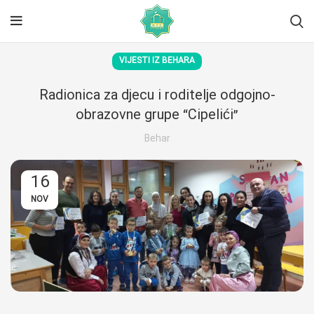
VIJESTI IZ BEHARA
Radionica za djecu i roditelje odgojno-
obrazovne grupe “Cipelići”
Behar
16
NOV