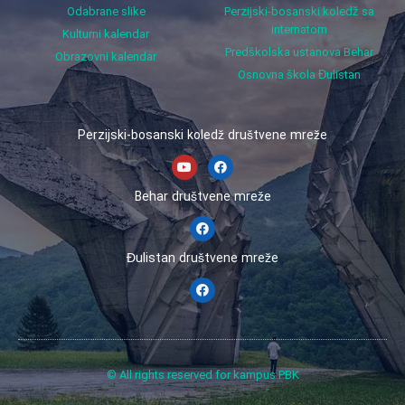
Odabrane slike
Perzijski-bosanski koledž sa
internatom
Kulturni kalendar
Predškolska ustanova Behar
Obrazovni kalendar
Osnovna škola Đulistan
Perzijski-bosanski koledž društvene mreže
Behar društvene mreže
Đulistan društvene mreže
© All rights reserved for kampus PBK