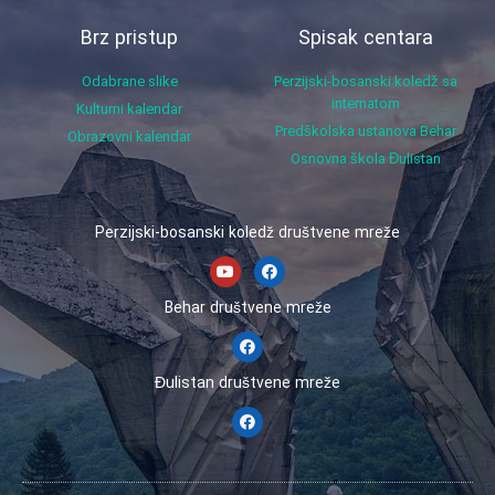
Brz pristup
Spisak centara
Odabrane slike
Perzijski-bosanski koledž sa
internatom
Kulturni kalendar
Predškolska ustanova Behar
Obrazovni kalendar
Osnovna škola Đulistan
Perzijski-bosanski koledž društvene mreže
Behar društvene mreže
Đulistan društvene mreže