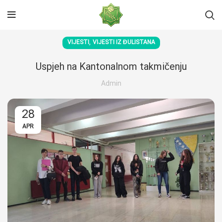
,
VIJESTI
VIJESTI IZ ĐULISTANA
Uspjeh na Kantonalnom takmičenju
Admin
28
APR