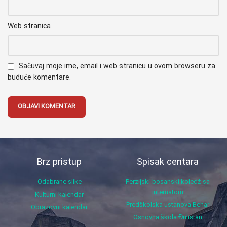
Web stranica
Sačuvaj moje ime, email i web stranicu u ovom browseru za
buduće komentare.
Brz pristup
Spisak centara
Odabrane slike
Perzijski-bosanski koledž sa
internatom
Kulturni kalendar
Predškolska ustanova Behar
Obrazovni kalendar
Osnovna škola Đulistan