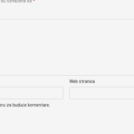
*
a su označena sa
Web stranica
seru za buduće komentare.