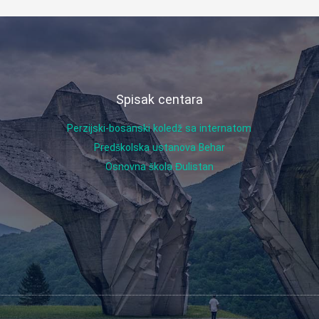
Spisak centara
Perzijski-bosanski koledž sa internatom
Predškolska ustanova Behar
Osnovna škola Đulistan