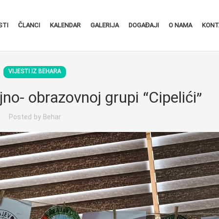
STI
ČLANCI
KALENDAR
GALERIJA
DOGAĐAJI
O NAMA
KONT
VIJESTI IZ BEHARA
no- obrazovnoj grupi “Cipelići”
Posted by
Behar