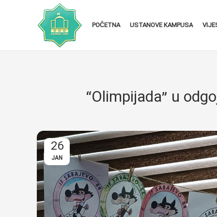
POČETNA
USTANOVE KAMPUSA
VIJE
“Olimpijada” u odgoj
26
JAN