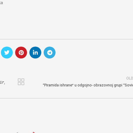
OL
i”,
“Piramida ishrane” u odgojno- obrazovnoj grupi “Sovi