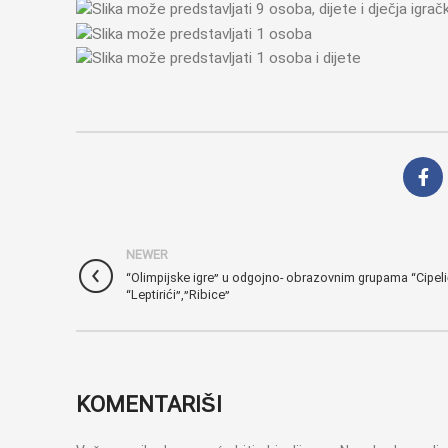
NEWER
“Olimpijske igre” u odgojno- obrazovnim grupama “Cipelić
“Leptirići”,”Ribice”
KOMENTARIŠI