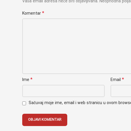
Vaša email adresa neće biti objavljivana.
Neophodna polj
*
Komentar
*
*
Ime
Email
Sačuvaj moje ime, email i web stranicu u ovom brow