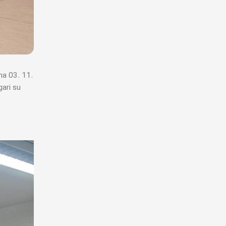
na 03. 11.
gari su
o