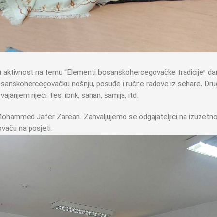
nu aktivnost na temu “Elementi bosanskohercegovačke tradicije” da
 bosanskohercegovačku nošnju, posuđe i ručne radove iz sehare. Dru
vajanjem riječi: fes, ibrik, sahan, šamija, itd.
 Mohammed Jafer Zarean. Zahvaljujemo se odgajateljici na izuzetn
ovaču na posjeti.