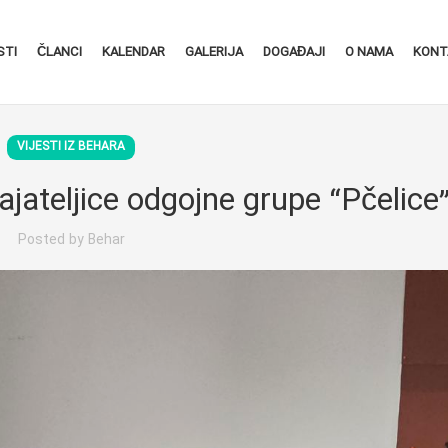
STI
ČLANCI
KALENDAR
GALERIJA
DOGAĐAJI
O NAMA
KONT
VIJESTI IZ BEHARA
jateljice odgojne grupe “Pčelice
Posted by
Behar