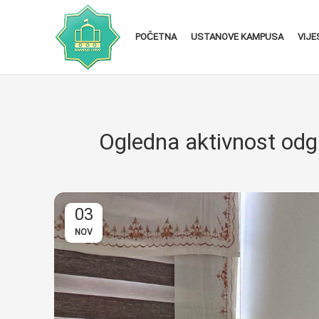
POČETNA
USTANOVE KAMPUSA
VIJE
Ogledna aktivnost odga
03
NOV