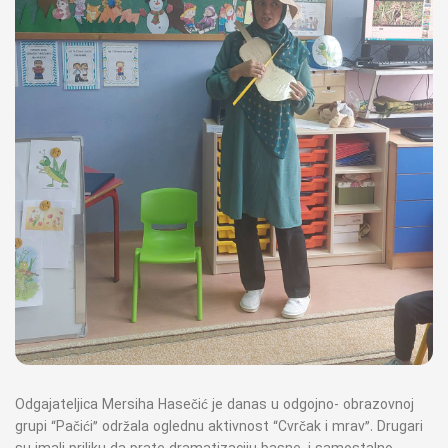
Odgajateljica Mersiha Hasečić je danas u odgojno- obrazovnoj
grupi “Pačići” održala oglednu aktivnost “Cvrčak i mrav”. Drugari