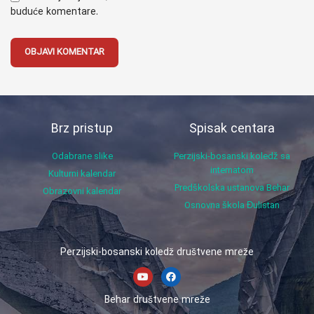
buduće komentare.
Brz pristup
Spisak centara
Odabrane slike
Perzijski-bosanski koledž sa
internatom
Kulturni kalendar
Predškolska ustanova Behar
Obrazovni kalendar
Osnovna škola Đulistan
Perzijski-bosanski koledž društvene mreže
Behar društvene mreže