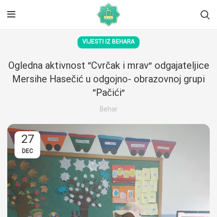
VIJESTI IZ BEHARA
Ogledna aktivnost “Cvrčak i mrav” odgajateljice
Mersihe Hasečić u odgojno- obrazovnoj grupi
“Pačići”
Behar
27
DEC