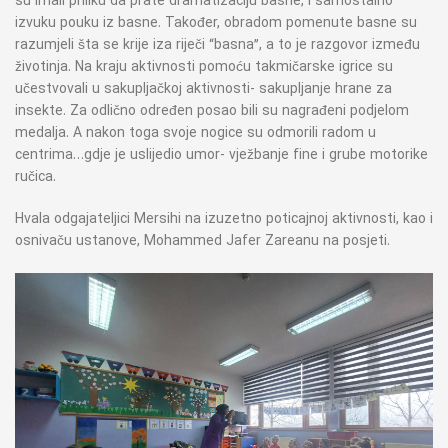
su imali priliku da prate dramatizaciju basne, i samostalno
izvuku pouku iz basne. Također, obradom pomenute basne su
razumjeli šta se krije iza riječi “basna”, a to je razgovor između
životinja. Na kraju aktivnosti pomoću takmičarske igrice su
učestvovali u sakupljačkoj aktivnosti- sakupljanje hrane za
insekte. Za odlično određen posao bili su nagrađeni podjelom
medalja. A nakon toga svoje nogice su odmorili radom u
centrima…gdje je uslijedio umor- vježbanje fine i grube motorike
ručica.
Hvala odgajateljici Mersihi na izuzetno poticajnoj aktivnosti, kao i
osnivaču ustanove, Mohammed Jafer Zareanu na posjeti.