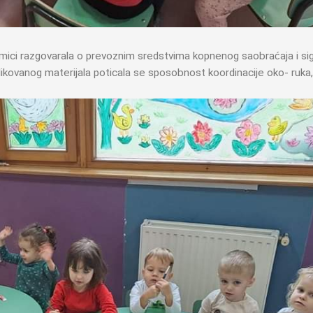
mici razgovarala o prevoznim sredstvima kopnenog saobraćaja i sign
ovanog materijala poticala se sposobnost koordinacije oko- ruka, 