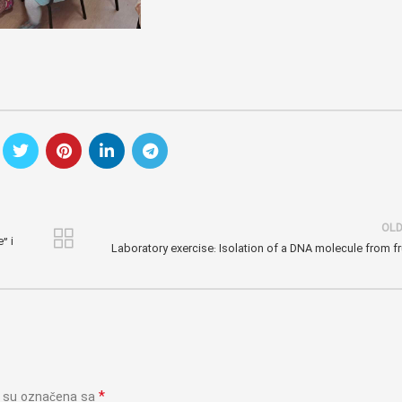
OL
” i
Laboratory exercise: Isolation of a DNA molecule from fru
*
a su označena sa