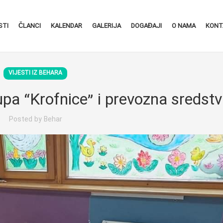
STI
ČLANCI
KALENDAR
GALERIJA
DOGAĐAJI
O NAMA
KONT
VIJESTI IZ BEHARA
pa “Krofnice” i prevozna sredst
Posted by
Behar