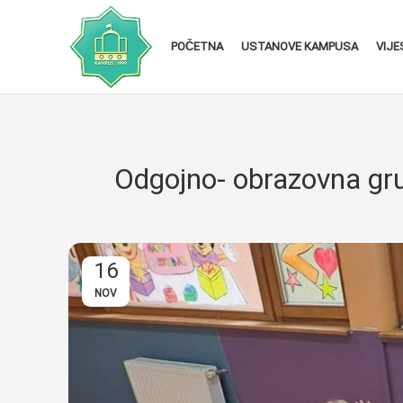
POČETNA
USTANOVE KAMPUSA
VIJE
Odgojno- obrazovna gru
16
NOV