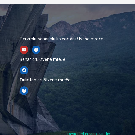
Perzijski-bosanski koledž društvene mreže
Behar društvene mreže
Đulistan društvene mreže
Designed In Molk Studio