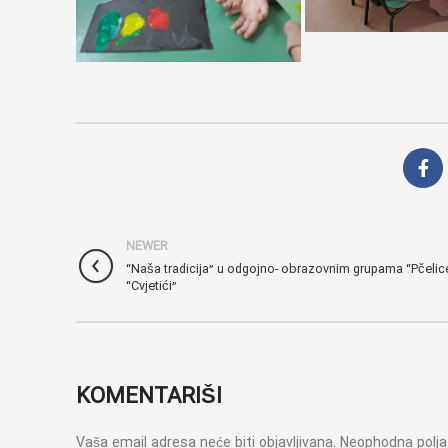
NEWER
“Naša tradicija” u odgojno- obrazovnim grupama “Pčelice
“Cvjetići”
KOMENTARIŠI
Vaša email adresa neće biti objavljivana.
Neophodna polj