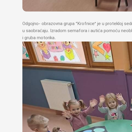
Odgojno- obrazovna grupa “Krofnice” je u protekloj sed
u saobraćaju. Izradom semafora i autića pomoću neoblik
i gruba motorika.