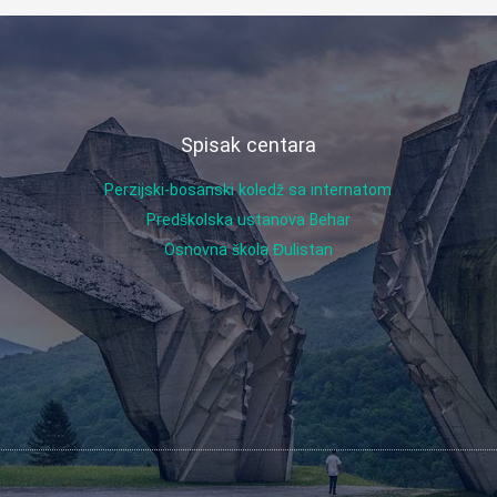
Spisak centara
Perzijski-bosanski koledž sa internatom
Predškolska ustanova Behar
Osnovna škola Đulistan