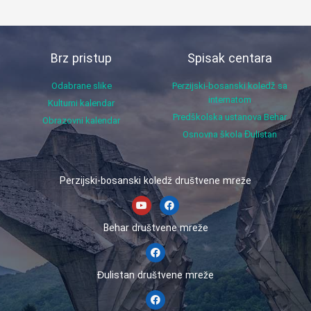
Brz pristup
Spisak centara
Odabrane slike
Perzijski-bosanski koledž sa
internatom
Kulturni kalendar
Predškolska ustanova Behar
Obrazovni kalendar
Osnovna škola Đulistan
Perzijski-bosanski koledž društvene mreže
Behar društvene mreže
Đulistan društvene mreže