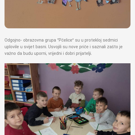
Odgojno- obrazovna grupa “Pčelice” su u protekloj sedmici
uplovile u svijet basni. Usvojili su nove priče i saznali zašto je
važno da budu uporni, vrijedni i dobri prijatelji.