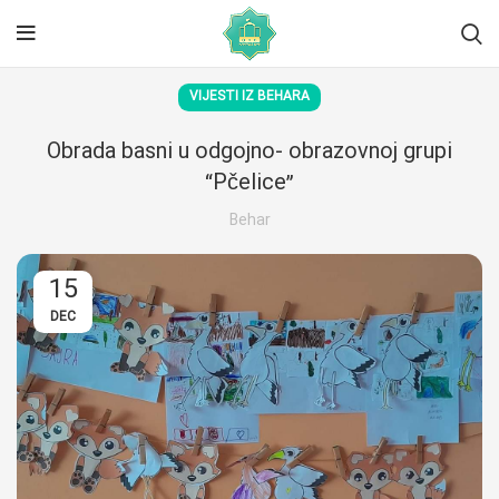
VIJESTI IZ BEHARA
Obrada basni u odgojno- obrazovnoj grupi
“Pčelice”
Behar
15
DEC