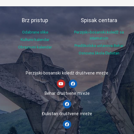
Brz pristup
Spisak centara
Odabrane slike
Perzijski-bosanski koledž sa
internatom
Kulturni kalendar
Predškolska ustanova Behar
Obrazovni kalendar
Osnovna škola Đulistan
Perzijski-bosanski koledž društvene mreže
Behar društvene mreže
Đulistan društvene mreže