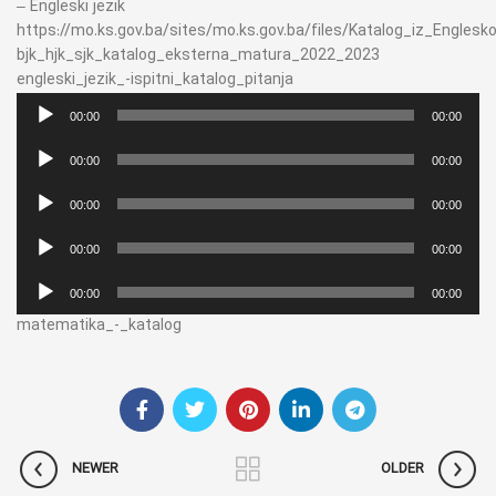
– Engleski jezik
https://mo.ks.gov.ba/sites/mo.ks.gov.ba/files/Katalog_iz_Englesk
bjk_hjk_sjk_katalog_eksterna_matura_2022_2023
engleski_jezik_-ispitni_katalog_pitanja
Audio
00:00
00:00
Player
Audio
00:00
00:00
Player
Audio
00:00
00:00
Player
Audio
00:00
00:00
Player
Audio
00:00
00:00
Player
matematika_-_katalog
NEWER
OLDER