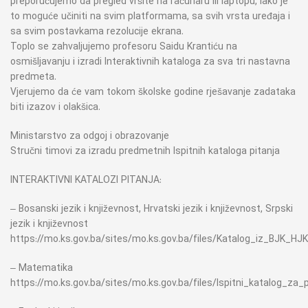
preporučujemo da pregled vršite na računaru ili laptopu, iako je
to moguće učiniti na svim platformama, sa svih vrsta uređaja i
sa svim postavkama rezolucije ekrana.
Toplo se zahvaljujemo profesoru Saidu Krantiću na
osmišljavanju i izradi Interaktivnih kataloga za sva tri nastavna
predmeta.
Vjerujemo da će vam tokom školske godine rješavanje zadataka
biti izazov i olakšica.
Ministarstvo za odgoj i obrazovanje
Stručni timovi za izradu predmetnih Ispitnih kataloga pitanja
INTERAKTIVNI KATALOZI PITANJA:
– Bosanski jezik i književnost, Hrvatski jezik i književnost, Srpski
jezik i književnost
https://mo.ks.gov.ba/sites/mo.ks.gov.ba/files/Katalog_iz_BJK_H
– Matematika
https://mo.ks.gov.ba/sites/mo.ks.gov.ba/files/Ispitni_katalog_za