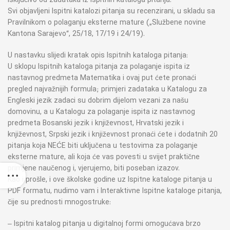
isključivo od zadataka iz Ispitnih kataloga pitanja.
Svi objavljeni Ispitni katalozi pitanja su recenzirani, u skladu sa
Pravilnikom o polaganju eksterne mature („Službene novine
Kantona Sarajevo“, 25/18, 17/19 i 24/19).
U nastavku slijedi kratak opis Ispitnih kataloga pitanja:
U sklopu Ispitnih kataloga pitanja za polaganje ispita iz
nastavnog predmeta Matematika i ovaj put ćete pronaći
pregled najvažnijih formula; primjeri zadataka u Katalogu za
Engleski jezik zadaci su dobrim dijelom vezani za našu
domovinu, a u Katalogu za polaganje ispita iz nastavnog
predmeta Bosanski jezik i književnost, Hrvatski jezik i
književnost, Srpski jezik i književnost pronaći ćete i dodatnih 20
pitanja koja NEĆE biti uključena u testovima za polaganje
eksterne mature, ali koja će vas povesti u svijet praktične
primjene naučenog i, vjerujemo, biti poseban izazov.
Kao i prošle, i ove školske godine uz Ispitne kataloge pitanja u
PDF formatu, nudimo vam i Interaktivne Ispitne kataloge pitanja,
čije su prednosti mnogostruke:
– Ispitni katalog pitanja u digitalnoj formi omogućava brzo