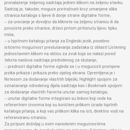
pronalaženje željenog sadržaja jednim klikom na željenu stavku.
Sadržaj je, također, moguće pretraživati kroz umanjene slike
stranica kataloga s lijeve ili donje strane digitalne forme;
– za uvećanje je dovoljno da kliknete na željenu stranicu ili da
povučete preko stranice, držeći pritom pritisnutu lijevu tipku
miša;
– u Ispitnom katalogu pitanja za Engleski jezik, posebno
ističemo mogućnost preslušavanja zadataka iz oblasti Listening
jednostavnim klikom na sličicu za zvuk koja se nalazi pored
teksta naslova sadržaja predviđenog za slušanje;
– prednost digitalne forme ogleda se i u mogućosti promjene
jezika prikaza i prikaza preko cijelog ekrana. Opremljena je i
Notesom za dodavanje vlastitih bilješki, Highlight opcijom za
označavanje određenog dijela sadržaja kao i Bookmark opcijom
za dodavanje vlastitih favorita unutar samog kataloga;
– unutar digitalne forme integrirani su linkovi koji vode ka
referentnim izvorima koji su korišteni prilikom izrade Ispitnih
kataloga pitanja, a koji vas prilikom klika na isti, direktno vodi na
referenciranu stranicu.
Za potpuni doživljaj u svim navedenim mogućnostima