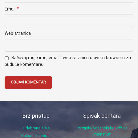
*
Email
Web stranica
Sačuvaj moje ime, email i web stranicu u ovom browseru za
buduće komentare.
Brz pristup
Spisak centara
Odabrane slike
Perzijski-bosanski koledž sa
internatom
Kulturni kalendar