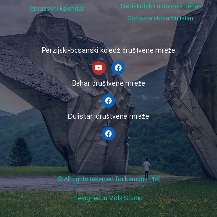
Predškolska ustanova Behar
Obrazovni kalendar
Osnovna škola Đulistan
Perzijski-bosanski koledž društvene mreže
Behar društvene mreže
Đulistan društvene mreže
© All rights reserved for kampus PBK
Designed In Molk Studio