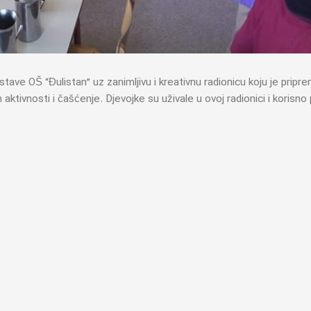
e OŠ “Đulistan” uz zanimljivu i kreativnu radionicu koju je pripre
 aktivnosti i čašćenje. Djevojke su uživale u ovoj radionici i korisno