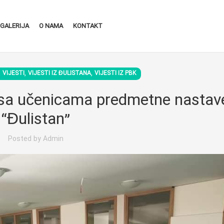
GALERIJA
O NAMA
KONTAKT
,
,
,
VIJESTI
VIJESTI IZ ĐULISTANA
VIJESTI IZ PBK
 sa učenicama predmetne nasta
“Đulistan”
Posted by
Admin