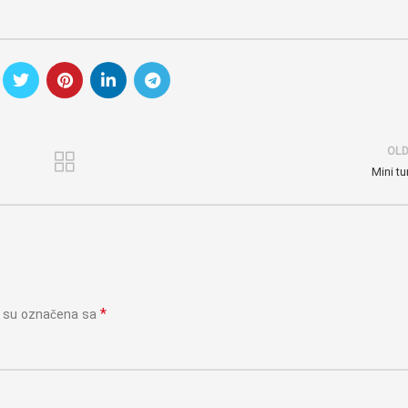
OL
Mini tu
*
a su označena sa