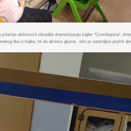
 jutarnje aktivnosti obradile dramatizaciju bajke “Crvenkapica”..dr
ekog lika iz bajke, te da aktivno glume.. bilo je zanimljivo pratiti dje