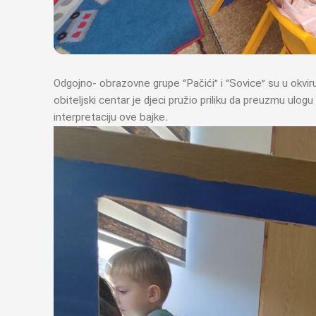
Odgojno- obrazovne grupe “Pačići” i “Sovice” su u okviru
obiteljski centar je djeci pružio priliku da preuzmu ulogu n
interpretaciju ove bajke.