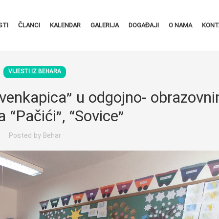
STI
ČLANCI
KALENDAR
GALERIJA
DOGAĐAJI
O NAMA
KONT
VIJESTI IZ BEHARA
rvenkapica” u odgojno- obrazovn
 “Pačići”, “Sovice”
Posted by
Behar