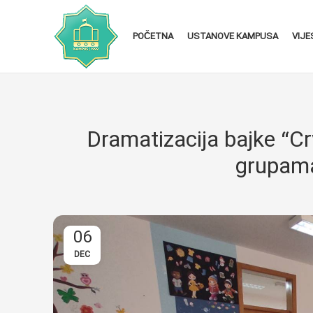
POČETNA
USTANOVE KAMPUSA
VIJE
Dramatizacija bajke “C
grupama
06
DEC