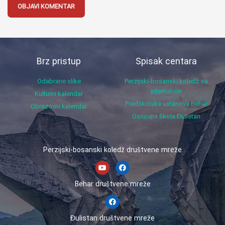
Brz pristup
Spisak centara
Odabrane slike
Perzijski-bosanski koledž sa
internatom
Kulturni kalendar
Predškolska ustanova Behar
Obrazovni kalendar
Osnovna škola Đulistan
Perzijski-bosanski koledž društvene mreže
Behar društvene mreže
Đulistan društvene mreže