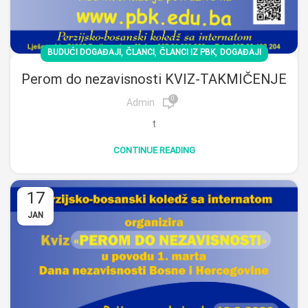
,
,
,
BUDUĆI DOGAĐAJI
ČLANCI
ČLANCI IZ PBK
DOGAĐAJI
Perom do nezavisnosti KVIZ-TAKMIČENJE
0
Admin
t
CONTINUE READING
17
JAN