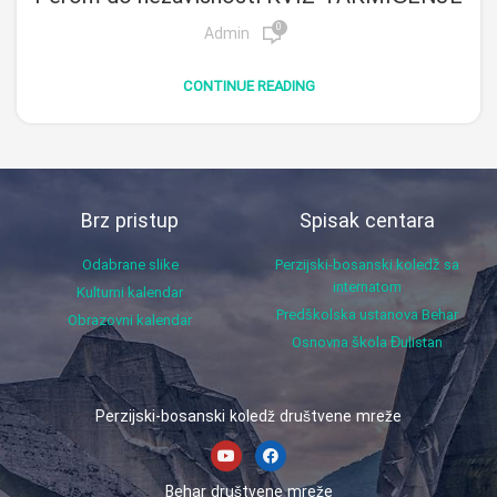
0
Admin
CONTINUE READING
Brz pristup
Spisak centara
Odabrane slike
Perzijski-bosanski koledž sa
internatom
Kulturni kalendar
Predškolska ustanova Behar
Obrazovni kalendar
Osnovna škola Đulistan
Perzijski-bosanski koledž društvene mreže
Behar društvene mreže