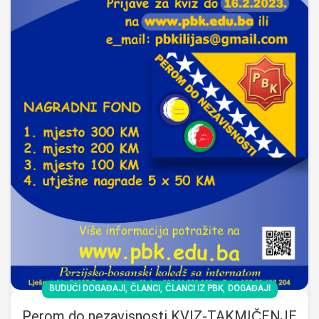
,
,
,
BUDUĆI DOGAĐAJI
ČLANCI
ČLANCI IZ PBK
DOGAĐAJI
Perom do nezavisnosti KVIZ-TAKMIČENJE