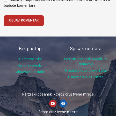
Sačuvaj moje ime, email i web stranicu u ovom browseru za
buduće komentare.
Brz pristup
Spisak centara
Odabrane slike
Perzijski-bosanski koledž sa
internatom
Kulturni kalendar
Predškolska ustanova Behar
Obrazovni kalendar
Osnovna škola Đulistan
Perzijski-bosanski koledž društvene mreže
Behar društvene mreže